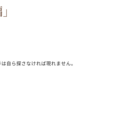
編」
手は自ら探さなければ現れません。